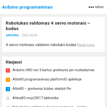
Arduino programavimas
MENU
Robotukas valdomas 4 servo motorais –
kodas
2022-09-05
ARDUINO
4 servo motorais valdomo robotuko kodas
Read more
Naujausi
Arduino UNO net 3 kartus greitesnis pin nuskaitymas
1
Attin85 programavimas platformIO aplinkoje
2
Attin85 – greitesnis būdas skaityti Pin
3
Attiny85 mcp23017 biblioteka
4