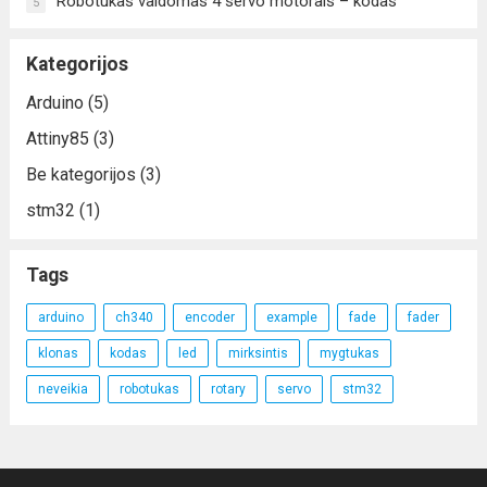
Robotukas valdomas 4 servo motorais – kodas
5
Kategorijos
Arduino
(5)
Attiny85
(3)
Be kategorijos
(3)
stm32
(1)
Tags
arduino
ch340
encoder
example
fade
fader
klonas
kodas
led
mirksintis
mygtukas
neveikia
robotukas
rotary
servo
stm32