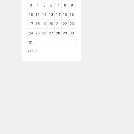
3
4
5
6
7
8
9
10
11
12
13
14
15
16
17
18
19
20
21
22
23
24
25
26
27
28
29
30
31
« SEP