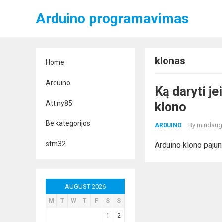
Arduino programavimas
klonas
Home
Arduino
Ką daryti j
Attiny85
klono
Be kategorijos
By
mindaug
ARDUINO
stm32
Arduino klono paju
AUGUST 2026
M
T
W
T
F
S
S
1
2