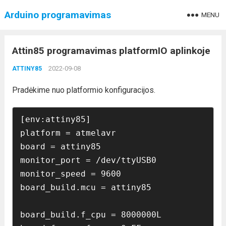
Arduino programavimas
MENU
Attin85 programavimas platformIO aplinkoje
2022-09-08
ATTINY85
Pradėkime nuo platformio konfiguracijos.
[env:attiny85]

platform = atmelavr

board = attiny85

monitor_port = /dev/ttyUSB0

monitor_speed = 9600

board_build.mcu = attiny85

board_build.f_cpu = 8000000L
